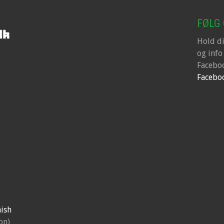
FØLG
Hold d
og info
Faceboo
Facebo
ish
on)