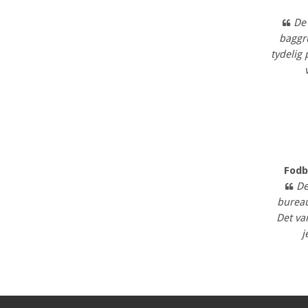
De
baggr
tydelig
Fodb
De
burea
Det var
j