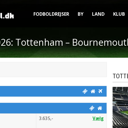
FODBOLDREJSER
BY
LAND
KLUB
026: Tottenham – Bournemout
TOTT
3.635,-
Vælg