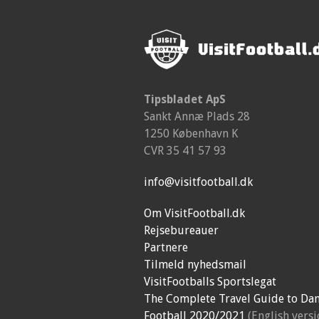
Tipsbladet ApS
Sankt Annæ Plads 28
1250 København K
CVR 35 41 57 93
info@visitfootball.dk
Om VisitFootball.dk
Rejsebureauer
Partnere
Tilmeld nyhedsmail
VisitFootballs Sportslegat
The Complete Travel Guide to Dan
Football 2020/2021
(English versi