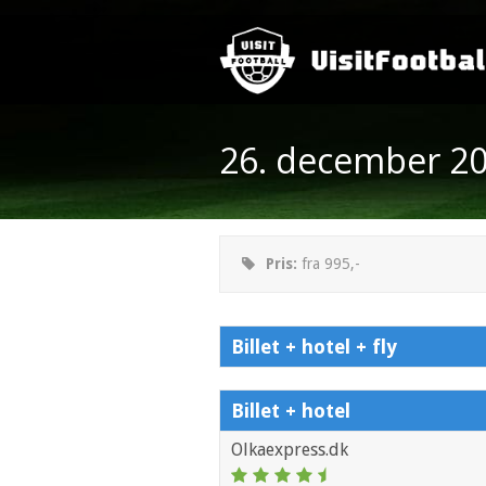
26. december 2
Pris:
fra 995,-
Billet + hotel + fly
Billet + hotel
Olkaexpress.dk