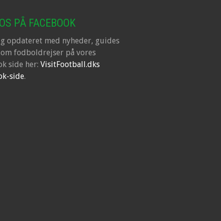
 OS PÅ FACEBOOK
ig opdateret med nyheder, guides
 om fodboldrejser på vores
k side her:
VisitFootball.dks
ok-side
.