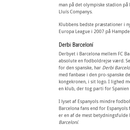
man på det olympiske stadion på M
Lluís Companys.
Klubbens bedste præstationer i n
Europa League i 2007 på Hampden P
Derbi Barceloní
Derbyet i Barcelona mellem FC Ba
absolute en fodboldrejse værd. Se
for den spanske, har
Derbi Barcelo
med fanbase i den pro-spanske del
kongekronen, i sit logo. I lighed 
en klub, der tog parti for Spanien
I lyset af Espanyols mindre fodb
Barcelona fans end for Espanyols 
er en af de mest betydningsfulde 
Barceloní
.