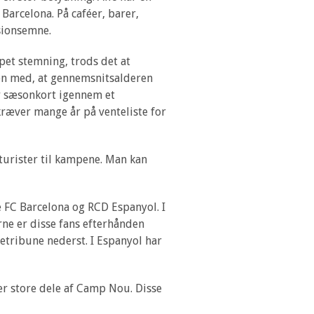
arcelona. På caféer, barer,
sionsemne.
pet stemning, trods det at
en med, at gennemsnitsalderen
har sæsonkort igennem et
æver mange år på venteliste for
turister til kampene. Man kan
e FC Barcelona og RCD Espanyol. I
rne er disse fans efterhånden
etribune nederst. I Espanyol har
er store dele af Camp Nou. Disse