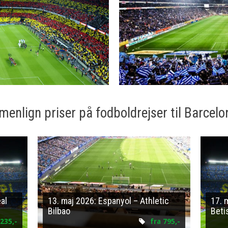
nlign priser på fodboldrejser til Barcelo
al
13. maj 2026: Espanyol – Athletic
17. 
Bilbao
Beti
235,-
fra 795,-