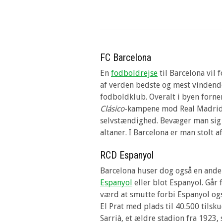
FC Barcelona
En
fodboldrejse
til Barcelona vil
af verden bedste og mest vinden
fodboldklub. Overalt i byen forn
Clásico
-kampene mod Real Madrid,
selvstændighed. Bevæger man sig r
altaner. I Barcelona er man stolt 
RCD Espanyol
Barcelona huser dog også en and
Espanyol
eller blot Espanyol. Går 
værd at smutte forbi Espanyol ogs
El Prat med plads til 40.500 tilsk
Sarrià, et ældre stadion fra 1923,