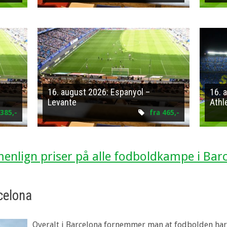
16. august 2026: Espanyol –
16. 
Levante
Athl
 385,-
fra 465,-
nlign priser på alle fodboldkampe i Bar
celona
Overalt i Barcelona fornemmer man at fodbolden har 