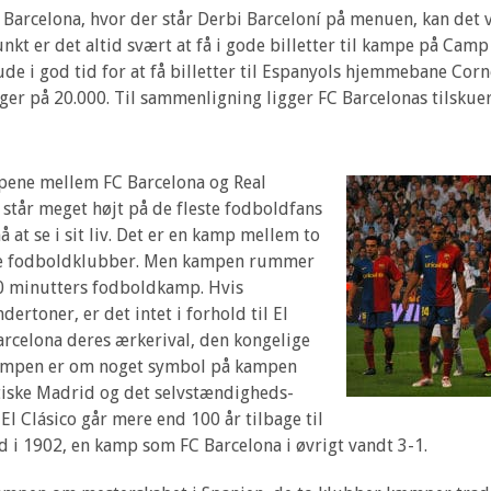
 Barcelona, hvor der står Derbi Barceloní på menuen, kan det v
unkt er det altid svært at få i gode billetter til kampe på C
e i god tid for at få billetter til Espanyols hjemmebane Corne
ger på 20.000. Til sammenligning ligger FC Barcelonas tilskue
mpene mellem FC Barcelona og Real
står meget højt på de fleste fodboldfans
 at se i sit liv. Det er en kamp mellem to
dste fodboldklubber. Men kampen rummer
 minutters fodboldkamp. Hvis
ertoner, er det intet i forhold til El
rcelona deres ærkerival, den kongelige
Kampen er om noget symbol på kampen
tiske Madrid og det selvstændigheds-
l Clásico går mere end 100 år tilbage til
 i 1902, en kamp som FC Barcelona i øvrigt vandt 3-1.