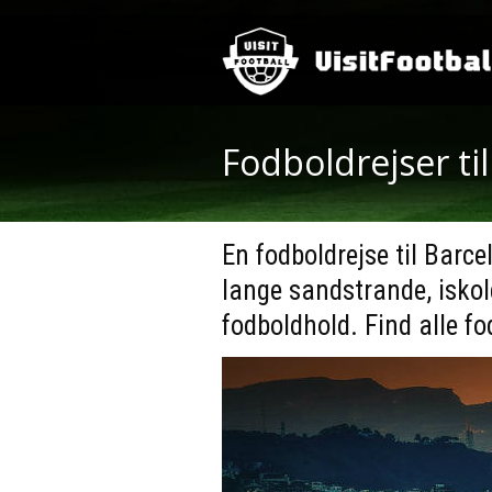
Fodboldrejser ti
En fodboldrejse til Barce
lange sandstrande, isko
fodboldhold. Find alle fo