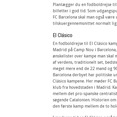
Planlægger du en fodboldrejse til
billetter i god tid. Som udgangsp
FC Barcelona skal man også være ud
tilskuergennemsnittet normalt lig
El Clásico
En fodboldrejse til El Clásico ka
Madrid på Camp Nou i Barcelona, 
ønskelister over kampe man skal nå
af verdens, traditionelt set, be
meget mere end de 22 mand og 90
Barcelona derbyet har politiske und
Clásico kampene. Her møder FC Ba
klub fra hovedstaden i Madrid. 
mellem det pro-spanske centralis
søgende Catalonien. Historien om E
den første kamp mellem de to hold