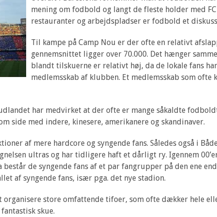
mening om fodbold og langt de fleste holder med FC B
restauranter og arbejdspladser er fodbold et diskus
Til kampe på Camp Nou er der ofte en relativt afslap
gennemsnittet ligger over 70.000. Det hænger samm
blandt tilskuerne er relativt høj, da de lokale fans 
medlemsskab af klubben. Et medlemsskab som ofte kr
 udlandet har medvirket at der ofte er mange såkaldte fodbold
om side med indere, kinesere, amerikanere og skandinaver.
ektioner af mere hardcore og syngende fans. Således også i Båd
nelsen ultras og har tidligere haft et dårligt ry. Igennem 00’e
a består de syngende fans af et par fangrupper på den ene end
let af syngende fans, især pga. det nye stadion.
t organisere store omfattende tifoer, som ofte dækker hele ell
 fantastisk skue.