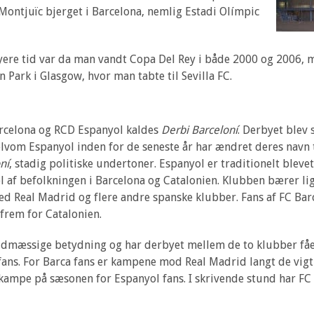
ontjuïc bjerget i Barcelona, nemlig Estadi Olímpic
yere tid var da man vandt Copa Del Rey i både 2000 og 2006, 
ark i Glasgow, hvor man tabte til Sevilla FC.
rcelona og RCD Espanyol kaldes
Derbi Barceloní
. Derbyet blev 
lvom Espanyol inden for de seneste år har ændret deres navn 
ní
, stadig politiske undertoner. Espanyol er traditionelt bleve
 af befolkningen i Barcelona og Catalonien. Klubben bærer li
med Real Madrid og flere andre spanske klubber. Fans af FC Bar
 frem for Catalonien.
oldmæssige betydning og har derbyet mellem de to klubber få
fans. For Barca fans er kampene mod Real Madrid langt de vigt
kampe på sæsonen for Espanyol fans. I skrivende stund har FC B