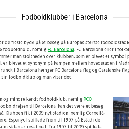
Fodboldklubber i Barcelona
 for de fleste byde på et besøg på Europas største fodboldst
de fodboldhold, nemlig
FC Barcelona
. FC Barcelona eller i fol
emmer man stoltheden over klubben, som er blevet et symbol p
 er blevet et synonym på kampen mellem hovedstaden i Madr
undt i Barcelona hænger FC Barcelona flag og Catalanske flag
af sin fodboldklub og man viser det.
en og mindre kendt fodboldklub, nemlig
RCD
fodboldrejsen til Barcelona, kan det være et besøg
å. Klubben fik i 2009 nyt stadion, nemlig Cornellà-
uere. Espanyol spillede frem til 1997 på Estadi de
 som siden er revet ned. Fra 1997 til 2009 spillede