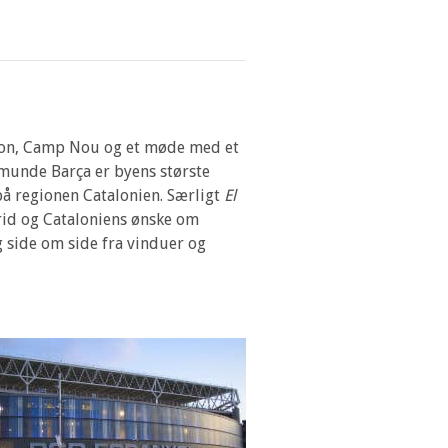
adion, Camp Nou og et møde med et
kemunde Barça er byens største
å regionen Catalonien. Særligt
El
id og Cataloniens ønske om
 side om side fra vinduer og