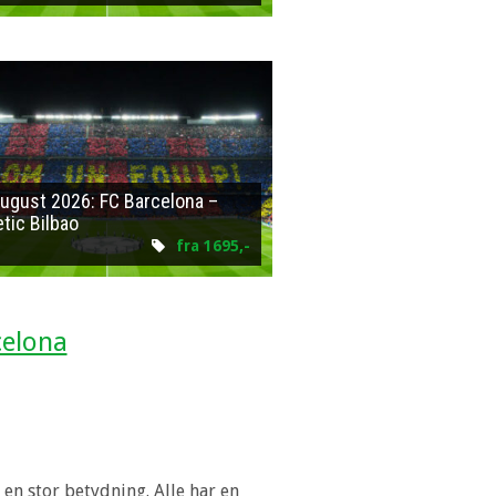
august 2026: FC Barcelona –
etic Bilbao
fra 1695,-
celona
en stor betydning. Alle har en