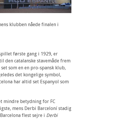
mens klubben nåede finalen i
spillet første gang i 1929, er
til den catalanske stavemåde frem
t set som en en pro-spansk klub,
geledes det kongelige symbol,
celona har altid set Espanyol som
et mindre betydning for FC
igste, mens Derbi Barceloní stadig
arcelona flest sejre i
Derbi