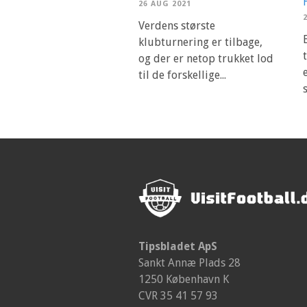
26 AUG 2021
Verdens største
klubturnering er tilbage,
og der er netop trukket lod
til de forskellige...
Tipsbladet ApS
Sankt Annæ Plads 28
1250 København K
CVR 35 41 57 93