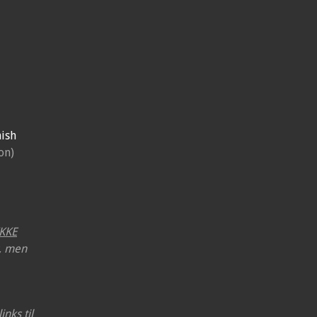
ish
on)
IKKE
r, men
inks til