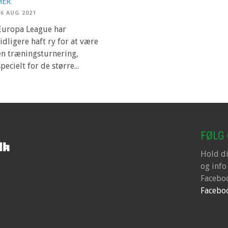
HER:
26 AUG 2021
Europa League har
tidligere haft ry for at være
en træningsturnering,
specielt for de større...
FØLG
Hold d
og info
Faceboo
Facebo