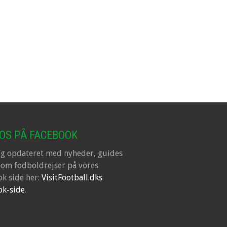
 OS PÅ FACEBOOK
ig opdateret med nyheder, guides
 om fodboldrejser på vores
k side her:
VisitFootball.dks
ok-side
.