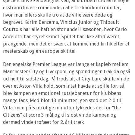
specielt blive kendetegnet ved, at klubben fuldførte nogle
ekstraordinære comebacks i alle tre knockoutrounder,
hvor man ellers skulle tro at de ville være døde og
begravet. Karim Benzema, Vinicius Junior og Thibault
Courtois har alle haft en stor andel i sæsonen, hvor Carlo
Ancelotti har styret skibet. Spillet har ikke altid været
prangende, men det er svært at komme med kritik efter et
mesterskab og en europæisk titel.
Den engelske Premier League var længe et kapløb mellem
Manchester City og Liverpool, og spændingen trak da også
ud helt til sidste dag. På trods af, at City bare skulle vinde
over et Aston Villa hold, som intet havde at spille for, så
blev kampen en emotionel rutsjebanetur for klubbens
mange fans. Med blot 13 minutter igen stod det 2-0 til
Villa, men på 5 utrolige minutter lykkedes det for “the
Citizens” at score 3 mål og til sidst vinde kampen og
dermed vinde trofæet for 2. år i træk.