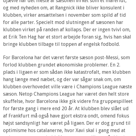
djævle har det meste af sæsonen virket som et mareridt,
og med nyheden om, at Rangnick ikke bliver konsulent i
klubben, virker ansættelsen i november som spild af tid
for alle parter. Specielt mod slutningen af sæsonen har
klubben virket på randen af kollaps. Der er ingen tvivl om,
at Erik Ten Hag har et stort arbejde foran sig, hvis han skal
bringe klubben tilbage til toppen af engelsk fodbold.
For Barcelona har det været første sæson post-Messi, som
forlod klubben grundet økonomiske problemer. En 2.
plads i ligaen er som sådan ikke katastrofalt, men klubben
hang længe med næbet, og der var sågar snak om, om
klubben overhovedet ville være i Champions League næste
sæson. Netop Champions League har været den helt store
skuffelse, hvor Barcelona ikke gik videre fra gruppespilleet
for første gang i mere end 20 år. At klubben blev slået ud
af Frankfurt må også have gjort ekstra ondt, omend fokus
højst sandsynligt har været på ligaen. Der er dog grund til
optimisme hos catalanerne, hvor Xavi skal i gang med at