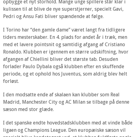
opbygge et nyt storhold. Mange unge spillere står klar i
kulissen til at blive de nye superstjerner, specielt Gavi,
Pedri og Ansu Fati bliver spændende at følge.
I Torino har “den gamle dame” været langt fra tidligere
tiders mesterskaber. En 4. plads for andet år i træk, men
med et lavere pointsnit og samtidig afgang af Cristiano
Ronaldo. Klubben er igennem en større udskiftning, hvor
afgangen af Chiellini bliver det største tab. Desuden
forlader Paulo Dybala også klubben efter en skuffende
periode, og et ophold hos Juventus, som aldrig blev helt
forløst.
I den modsatte ende af skalaen kan klubber som Real
Madrid, Manchester City og AC Milan se tilbage på denne
sæson med stor glæde.
I det spanske endte hovedstadsklubben med at vinde både
ligaen og Champions League. Den europæiske sæson vil