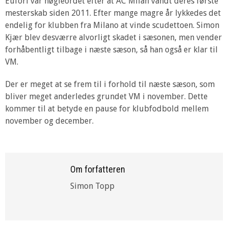
Eufori var nøgleordet efter at AC Milan vandt deres første
mesterskab siden 2011. Efter mange magre år lykkedes det
endelig for klubben fra Milano at vinde scudettoen. Simon
Kjær blev desværre alvorligt skadet i sæsonen, men vender
forhåbentligt tilbage i næste sæson, så han også er klar til
VM.
Der er meget at se frem til i forhold til næste sæson, som
bliver meget anderledes grundet VM i november. Dette
kommer til at betyde en pause for klubfodbold mellem
november og december.
Om forfatteren
Simon Topp