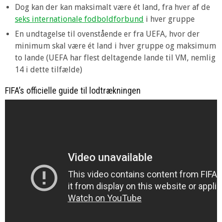
Dog kan der kan maksimalt være ét land, fra hver af de
seks internationale fodboldforbund
i hver gruppe
En undtagelse til ovenstående er fra UEFA, hvor der
minimum skal være ét land i hver gruppe og maksimum
to lande (UEFA har flest deltagende lande til VM, nemlig
14 i dette tilfælde)
FIFA’s officielle guide til lodtrækningen