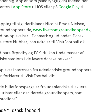
nder sig. App’en som (sandsyngligvis) indeholder
hentes i
App Store
til iOS eller på
Google Play
til
ping til sig, deriblandt Nicolai Bryde Nielsen,
groundhopperside,
www.livetsomgroundhopper.dk
,
tadion-oplevelser i Danmark og udlandet. Dansk
store klubber, han udtaler til VisitFootball.dk:
 bare Brøndby og FCK, du kan finde masser af
iske stadions i de lavere danske rækker.”
oplevet interessen fra udenlandske groundhoppere,
forklarer til VisitFootball.dk:
 billetforespørgsler fra udenlandske tilskuere.
turister eller deciderede groundhoppers, som
 stadions”.
de til dansk fodbold