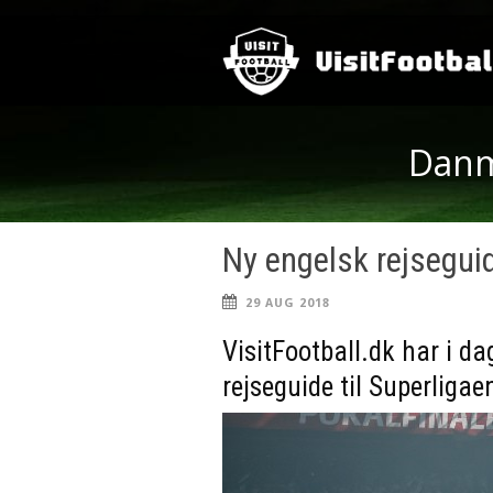
Danma
Ny engelsk rejseguid
29 AUG 2018
VisitFootball.dk har i da
rejseguide til Superliga