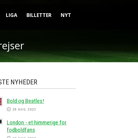
LIGA
BILLETTER
NYT
rejser
STE NYHEDER
Bold og Beatles!
28 AUG 2023
London - et himmerige for
fodboldfans