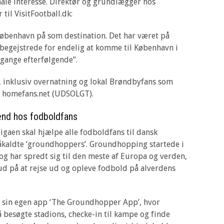
ale interesse. Direktør og grundlægger hos
til VisitFootball.dk:
 København på som destination. Det har været på
 begejstrede for endelig at komme til København i
gange efterfølgende”.
 inklusiv overnatning og lokal Brøndbyfans som
: homefans.net (UDSOLGT).
end hos fodboldfans
igaen skal hjælpe alle fodboldfans til dansk
åkaldte ‘groundhoppers’. Groundhopping startede i
og har spredt sig til den meste af Europa og verden,
 ud på at rejse ud og opleve fodbold på alverdens
 sin egen app ‘The Groundhopper App’, hvor
besøgte stadions, checke-in til kampe og finde