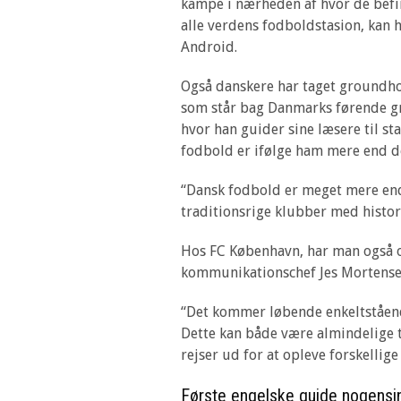
kampe i nærheden af hvor de befi
alle verdens fodboldstasion, kan 
Android.
Også danskere har taget groundhop
som står bag Danmarks førende 
hvor han guider sine læsere til s
fodbold er ifølge ham mere end de 
“Dansk fodbold er meget mere end
traditionsrige klubber med histor
Hos FC København, har man også 
kommunikationschef Jes Mortensen 
“Det kommer løbende enkeltstående
Dette kan både være almindelige 
rejser ud for at opleve forskellige
Første engelske guide nogensin