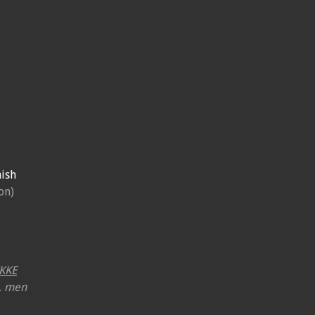
ish
on)
IKKE
r, men