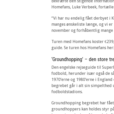
bekræfte den stigende internation
Homefans, Luke Verbeek, fortæller 
“Vi har nu endelig fået derbyet i
manges ønskeliste længe, og vi er
november og forhåbentlig mange 
Turen med Homefans koster €239,
guide. Se turen hos Homefans her
‘Groundhopping’ – den store tr
Den engelske rejseguide til Superl
fodbold, herunder især også de s
1970’erne og 1980’erne i England 
begrebet går i alt sin simpelthed
fodboldstadions.
Groundhopping begrebet har fået
groundhoppers kan holdes styr på 