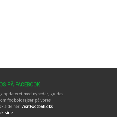
 OS PÅ FACEBOOK
ig opdateret med nyheder, guides
 om fodboldrejser på vores
k side her:
VisitFootball.dks
ok-side
.