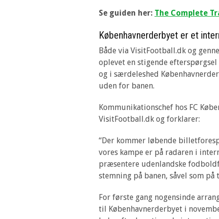
Se guiden her:
The Complete Tra
Københavnerderbyet er et inter
Både via VisitFootball.dk og genn
oplevet en stigende efterspørgse
og i særdeleshed Københavnerder
uden for banen.
Kommunikationschef hos FC Køben
VisitFootball.dk og forklarer:
“Der kommer løbende billetforespø
vores kampe er på radaren i inte
præsentere udenlandske fodboldfan
stemning på banen, såvel som på 
For første gang nogensinde arran
til Københavnerderbyet i november