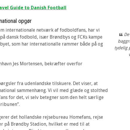
vel Guide to Danish Football
national opgør
em internationale netværk af fodboldfans, har vi
De
l på dansk fodbold, især Brøndbys og FCKs kampe
baggr
byet, som har internationalle rammer både på og
tydelig
havn Jes Mortensen, bekræfter overfor
rgsler fra udenlandske tilskuere. Det viser, at
rnational sammenhæng. Vi vil med glæde og stolthed
s for det, vi selv betegner som den helt særlige
tribunen”.
gerer det hollandske rejsebureau Homefans, rejse
 på Brøndby Stadion, hvilket er med til at