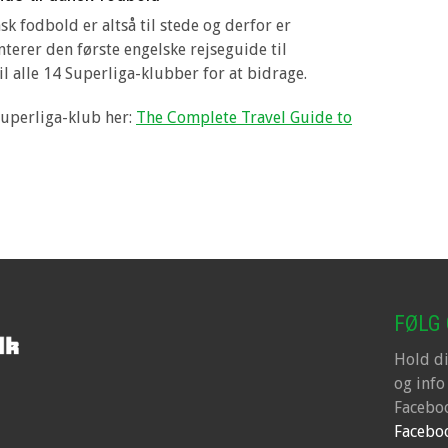
sk fodbold er altså til stede og derfor er
nterer den første engelske rejseguide til
l alle 14 Superliga-klubber for at bidrage.
Superliga-klub her:
The Complete Travel Guide to
FØLG
Hold d
og info
Faceboo
Facebo