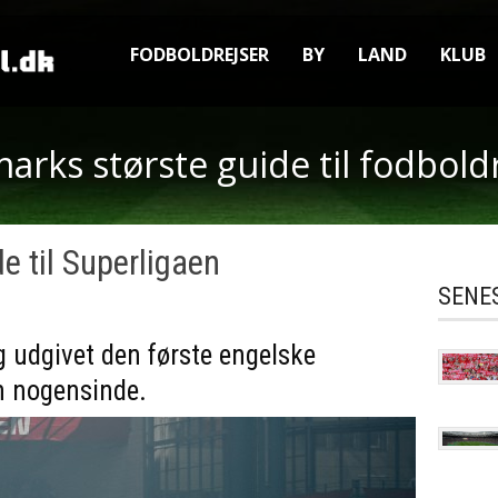
FODBOLDREJSER
BY
LAND
KLUB
rks største guide til fodbold
e til Superligaen
SENE
g udgivet den første engelske
en nogensinde.