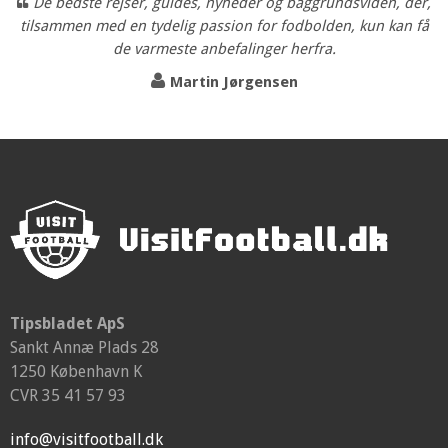
De bedste rejser, guides, nyheder og baggrundsviden, der,
tilsammen med en tydelig passion for fodbolden, kun kan få
de varmeste anbefalinger herfra.
Martin Jørgensen
Tipsbladet ApS
Sankt Annæ Plads 28
1250 København K
CVR 35 41 57 93
info@visitfootball.dk