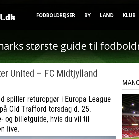
FODBOLDREJSER
BY
LAND
KLUB
rks største guide til fodbold
ter United – FC Midtjylland
MANC
nd spiller returopgør i Europa League
å Old Trafford torsdag d. 25.
 og billetguide, hvis du vil til
 live.