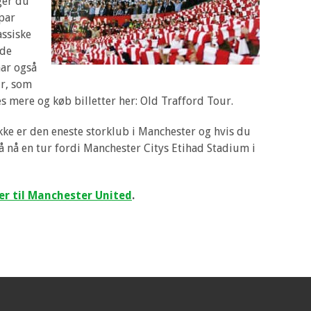
ger du
 par
assiske
 de
har også
r, som
 mere og køb billetter her: Old Trafford Tour.
ke er den eneste storklub i Manchester og hvis du
å nå en tur fordi Manchester Citys Etihad Stadium i
er til Manchester United
.