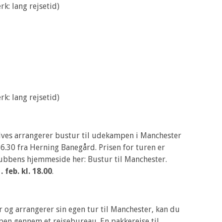
k: lang rejsetid)
k: lang rejsetid)
lves arrangerer bustur til udekampen i Manchester
16.30 fra Herning Banegård. Prisen for turen er
klubbens hjemmeside her: Bustur til Manchester.
 feb. kl. 18.00
.
ter og arrangerer sin egen tur til Manchester, kan du
pen gennem et rejsebureau. En pakkerejse til