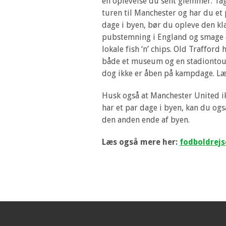
en oplevelse du sent glemmer. Ta
turen til Manchester og har du et
dage i byen, bør du opleve den kl
pubstemning i England og smage
lokale fish ‘n’ chips. Old Trafford 
både et museum og en stadiontou
dog ikke er åben på kampdage. Læs
Husk også at Manchester United ik
har et par dage i byen, kan du ogs
den anden ende af byen.
Læs også mere her:
fodboldrejs