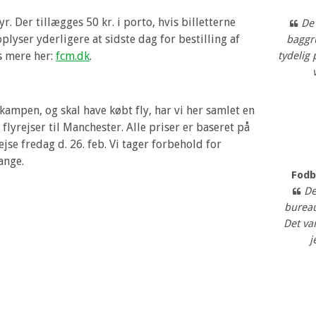
yr. Der tillægges 50 kr. i porto, hvis billetterne
De
plyser yderligere at sidste dag for bestilling af
baggr
s mere her:
fcm.dk
.
tydelig
l kampen, og skal have købt fly, har vi her samlet en
flyrejser til Manchester. Alle priser er baseret på
jse fredag d. 26. feb. Vi tager forbehold for
ange.
Fodb
De
burea
Det var
j