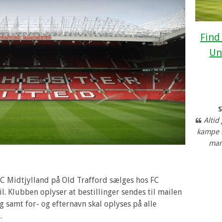
Find
Un
Altid
kampe 
man
 FC Midtjylland på Old Trafford sælges hos FC
il. Klubben oplyser at bestillinger sendes til mailen
g samt for- og efternavn skal oplyses på alle
.